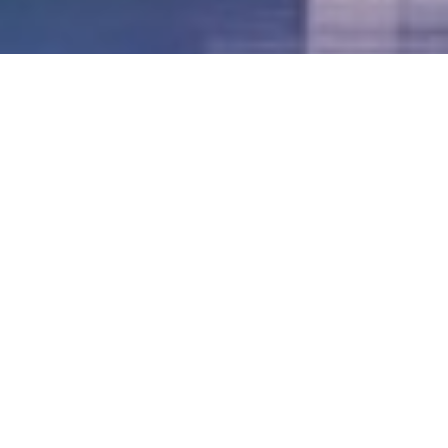
LVII - Formato Virtual, Agosto 2021
[Best_Wordpress_Gallery id=»20″ gal_title=»57º
Conferencia Anual FIA – Agosto 2021″]
LVI - Formato Virtual, Octubre 2020
LV - San José, Costa Rica, 2019
LIV - Santo Domingo, República
Dominica. 2018
LIII - Ciudad de Panamá, Panamá. 2017