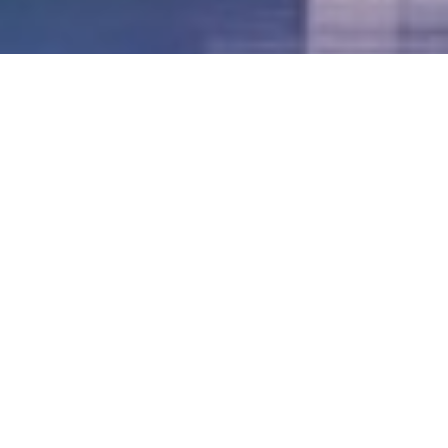
LVII - Formato Virtual, Agosto 2021
[Best_Wordpress_Gallery id=»20″ gal_title=»57º
Conferencia Anual FIA – Agosto 2021″]
LVI - Formato Virtual, Octubre 2020
LV - San José, Costa Rica, 2019
LIV - Santo Domingo, República
Dominica. 2018
LIII - Ciudad de Panamá, Panamá. 2017