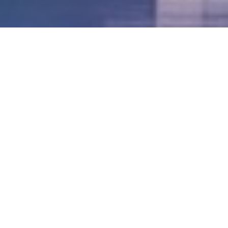
LVII - Formato Virtual, Agosto 2021
[Best_Wordpress_Gallery id=»20″ gal_title=»57º
Conferencia Anual FIA – Agosto 2021″]
LVI - Formato Virtual, Octubre 2020
LV - San José, Costa Rica, 2019
LIV - Santo Domingo, República
Dominica. 2018
LIII - Ciudad de Panamá, Panamá. 2017