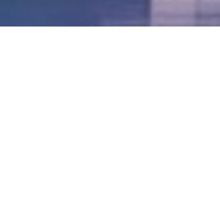
LVII - Formato Virtual, Agosto 2021
[Best_Wordpress_Gallery id=»20″ gal_title=»57º
Conferencia Anual FIA – Agosto 2021″]
LVI - Formato Virtual, Octubre 2020
LV - San José, Costa Rica, 2019
LIV - Santo Domingo, República
Dominica. 2018
LIII - Ciudad de Panamá, Panamá. 2017