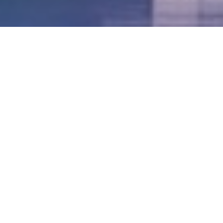
LVII - Formato Virtual, Agosto 2021
[Best_Wordpress_Gallery id=»20″ gal_title=»57º
Conferencia Anual FIA – Agosto 2021″]
LVI - Formato Virtual, Octubre 2020
LV - San José, Costa Rica, 2019
LIV - Santo Domingo, República
Dominica. 2018
LIII - Ciudad de Panamá, Panamá. 2017