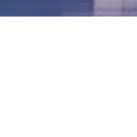
LVII - Formato Virtual, Agosto 2021
[Best_Wordpress_Gallery id=»20″ gal_title=»57º
Conferencia Anual FIA – Agosto 2021″]
LVI - Formato Virtual, Octubre 2020
LV - San José, Costa Rica, 2019
LIV - Santo Domingo, República
Dominica. 2018
LIII - Ciudad de Panamá, Panamá. 2017