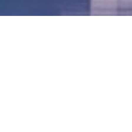
LVII - Formato Virtual, Agosto 2021
[Best_Wordpress_Gallery id=»20″ gal_title=»57º
Conferencia Anual FIA – Agosto 2021″]
LVI - Formato Virtual, Octubre 2020
LV - San José, Costa Rica, 2019
LIV - Santo Domingo, República
Dominica. 2018
LIII - Ciudad de Panamá, Panamá. 2017