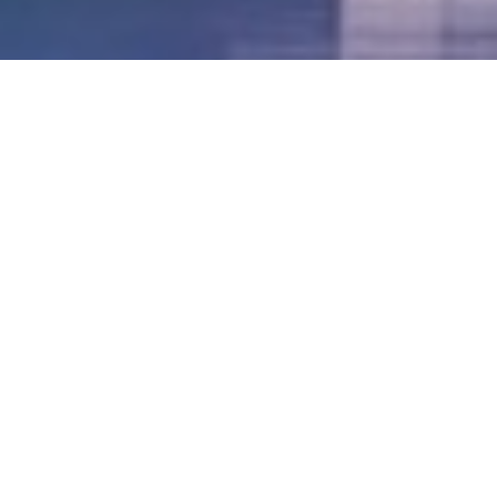
LVII - Formato Virtual, Agosto 2021
[Best_Wordpress_Gallery id=»20″ gal_title=»57º
Conferencia Anual FIA – Agosto 2021″]
LVI - Formato Virtual, Octubre 2020
LV - San José, Costa Rica, 2019
LIV - Santo Domingo, República
Dominica. 2018
LIII - Ciudad de Panamá, Panamá. 2017