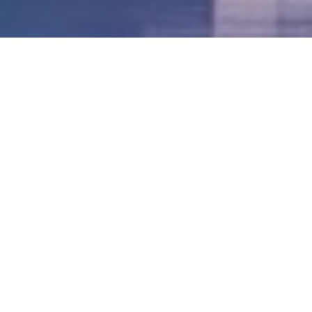
LVII - Formato Virtual, Agosto 2021
[Best_Wordpress_Gallery id=»20″ gal_title=»57º
Conferencia Anual FIA – Agosto 2021″]
LVI - Formato Virtual, Octubre 2020
LV - San José, Costa Rica, 2019
LIV - Santo Domingo, República
Dominica. 2018
LIII - Ciudad de Panamá, Panamá. 2017