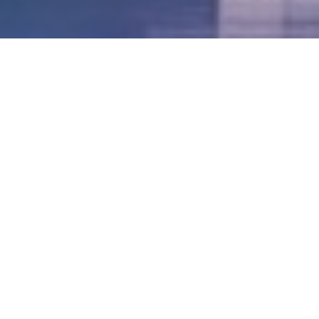
LVII - Formato Virtual, Agosto 2021
[Best_Wordpress_Gallery id=»20″ gal_title=»57º
Conferencia Anual FIA – Agosto 2021″]
LVI - Formato Virtual, Octubre 2020
LV - San José, Costa Rica, 2019
LIV - Santo Domingo, República
Dominica. 2018
LIII - Ciudad de Panamá, Panamá. 2017