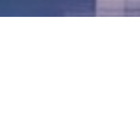
LVII - Formato Virtual, Agosto 2021
[Best_Wordpress_Gallery id=»20″ gal_title=»57º
Conferencia Anual FIA – Agosto 2021″]
LVI - Formato Virtual, Octubre 2020
LV - San José, Costa Rica, 2019
LIV - Santo Domingo, República
Dominica. 2018
LIII - Ciudad de Panamá, Panamá. 2017