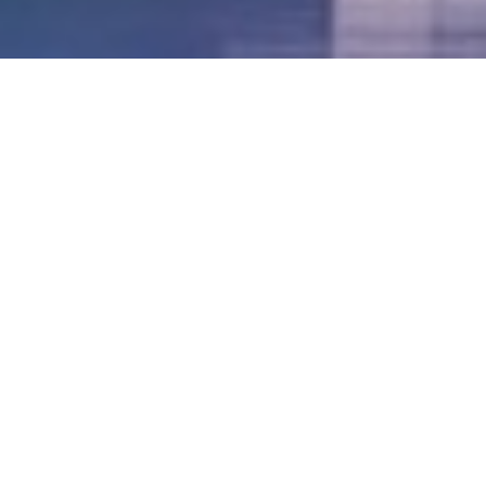
LVII - Formato Virtual, Agosto 2021
[Best_Wordpress_Gallery id=»20″ gal_title=»57º
Conferencia Anual FIA – Agosto 2021″]
LVI - Formato Virtual, Octubre 2020
LV - San José, Costa Rica, 2019
LIV - Santo Domingo, República
Dominica. 2018
LIII - Ciudad de Panamá, Panamá. 2017