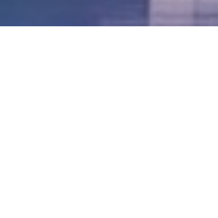
LVII - Formato Virtual, Agosto 2021
[Best_Wordpress_Gallery id=»20″ gal_title=»57º
Conferencia Anual FIA – Agosto 2021″]
LVI - Formato Virtual, Octubre 2020
LV - San José, Costa Rica, 2019
LIV - Santo Domingo, República
Dominica. 2018
LIII - Ciudad de Panamá, Panamá. 2017