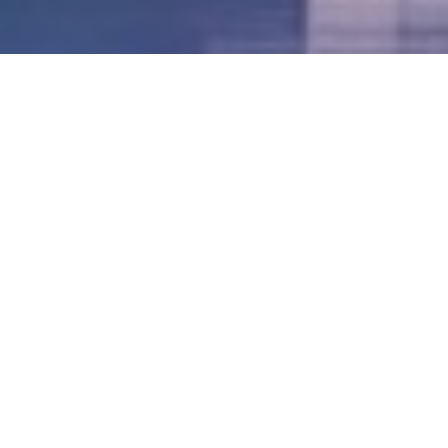
LVII - Formato Virtual, Agosto 2021
[Best_Wordpress_Gallery id=»20″ gal_title=»57º
Conferencia Anual FIA – Agosto 2021″]
LVI - Formato Virtual, Octubre 2020
LV - San José, Costa Rica, 2019
LIV - Santo Domingo, República
Dominica. 2018
LIII - Ciudad de Panamá, Panamá. 2017