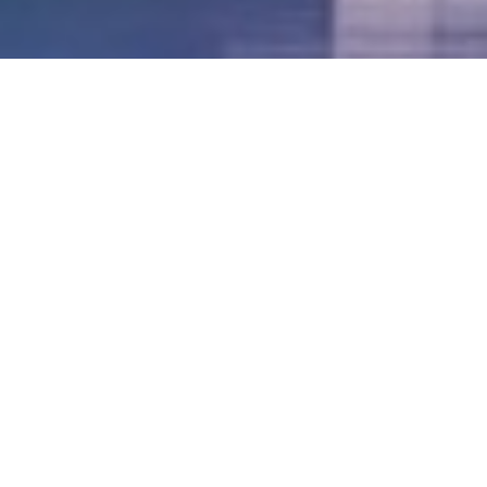
LVII - Formato Virtual, Agosto 2021
[Best_Wordpress_Gallery id=»20″ gal_title=»57º
Conferencia Anual FIA – Agosto 2021″]
LVI - Formato Virtual, Octubre 2020
LV - San José, Costa Rica, 2019
LIV - Santo Domingo, República
Dominica. 2018
LIII - Ciudad de Panamá, Panamá. 2017