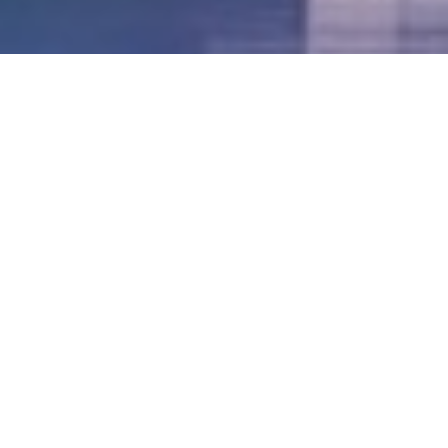
LVII - Formato Virtual, Agosto 2021
[Best_Wordpress_Gallery id=»20″ gal_title=»57º
Conferencia Anual FIA – Agosto 2021″]
LVI - Formato Virtual, Octubre 2020
LV - San José, Costa Rica, 2019
LIV - Santo Domingo, República
Dominica. 2018
LIII - Ciudad de Panamá, Panamá. 2017