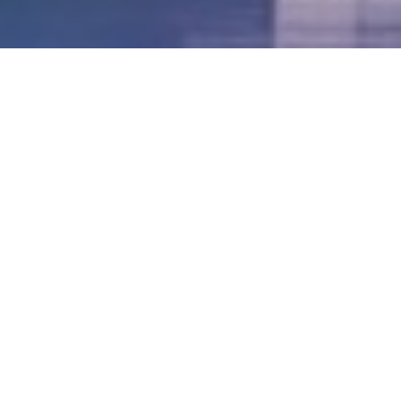
LVII - Formato Virtual, Agosto 2021
[Best_Wordpress_Gallery id=»20″ gal_title=»57º
Conferencia Anual FIA – Agosto 2021″]
LVI - Formato Virtual, Octubre 2020
LV - San José, Costa Rica, 2019
LIV - Santo Domingo, República
Dominica. 2018
LIII - Ciudad de Panamá, Panamá. 2017