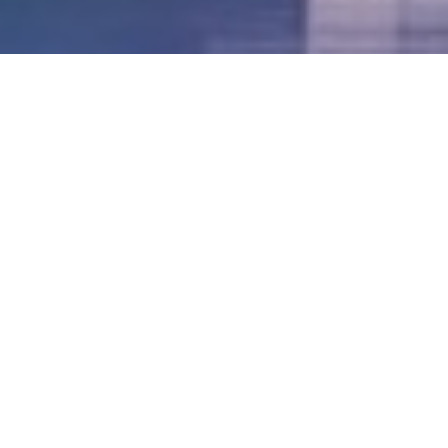
LVII - Formato Virtual, Agosto 2021
[Best_Wordpress_Gallery id=»20″ gal_title=»57º
Conferencia Anual FIA – Agosto 2021″]
LVI - Formato Virtual, Octubre 2020
LV - San José, Costa Rica, 2019
LIV - Santo Domingo, República
Dominica. 2018
LIII - Ciudad de Panamá, Panamá. 2017