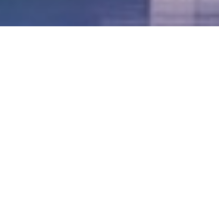
LVII - Formato Virtual, Agosto 2021
[Best_Wordpress_Gallery id=»20″ gal_title=»57º
Conferencia Anual FIA – Agosto 2021″]
LVI - Formato Virtual, Octubre 2020
LV - San José, Costa Rica, 2019
LIV - Santo Domingo, República
Dominica. 2018
LIII - Ciudad de Panamá, Panamá. 2017