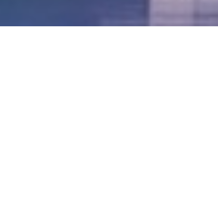
LVII - Formato Virtual, Agosto 2021
[Best_Wordpress_Gallery id=»20″ gal_title=»57º
Conferencia Anual FIA – Agosto 2021″]
LVI - Formato Virtual, Octubre 2020
LV - San José, Costa Rica, 2019
LIV - Santo Domingo, República
Dominica. 2018
LIII - Ciudad de Panamá, Panamá. 2017