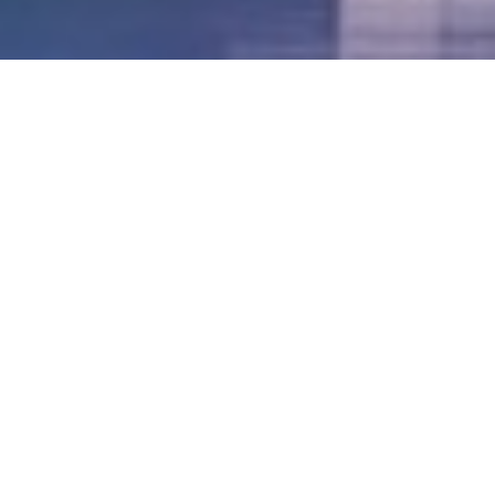
LVII - Formato Virtual, Agosto 2021
[Best_Wordpress_Gallery id=»20″ gal_title=»57º
Conferencia Anual FIA – Agosto 2021″]
LVI - Formato Virtual, Octubre 2020
LV - San José, Costa Rica, 2019
LIV - Santo Domingo, República
Dominica. 2018
LIII - Ciudad de Panamá, Panamá. 2017