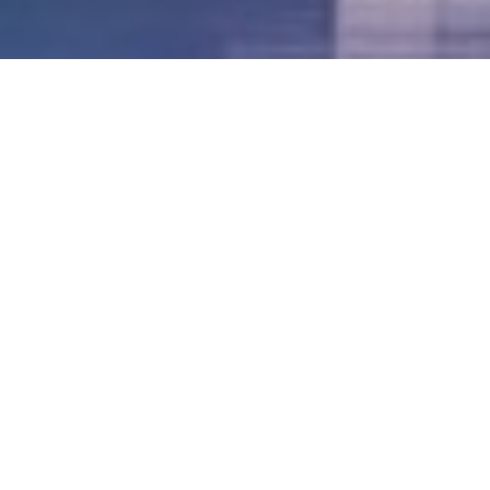
LVII - Formato Virtual, Agosto 2021
[Best_Wordpress_Gallery id=»20″ gal_title=»57º
Conferencia Anual FIA – Agosto 2021″]
LVI - Formato Virtual, Octubre 2020
LV - San José, Costa Rica, 2019
LIV - Santo Domingo, República
Dominica. 2018
LIII - Ciudad de Panamá, Panamá. 2017