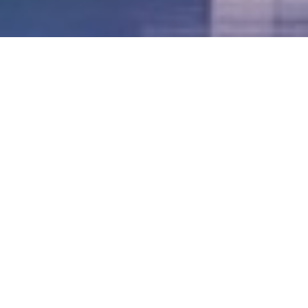
LVII - Formato Virtual, Agosto 2021
[Best_Wordpress_Gallery id=»20″ gal_title=»57º
Conferencia Anual FIA – Agosto 2021″]
LVI - Formato Virtual, Octubre 2020
LV - San José, Costa Rica, 2019
LIV - Santo Domingo, República
Dominica. 2018
LIII - Ciudad de Panamá, Panamá. 2017