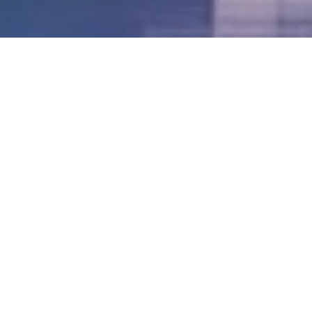
LVII - Formato Virtual, Agosto 2021
[Best_Wordpress_Gallery id=»20″ gal_title=»57º
Conferencia Anual FIA – Agosto 2021″]
LVI - Formato Virtual, Octubre 2020
LV - San José, Costa Rica, 2019
LIV - Santo Domingo, República
Dominica. 2018
LIII - Ciudad de Panamá, Panamá. 2017