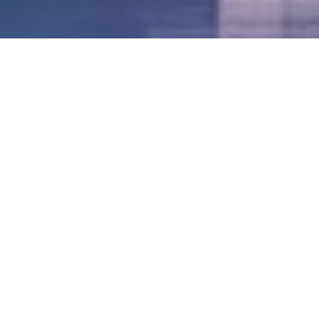
LVII - Formato Virtual, Agosto 2021
[Best_Wordpress_Gallery id=»20″ gal_title=»57º
Conferencia Anual FIA – Agosto 2021″]
LVI - Formato Virtual, Octubre 2020
LV - San José, Costa Rica, 2019
LIV - Santo Domingo, República
Dominica. 2018
LIII - Ciudad de Panamá, Panamá. 2017