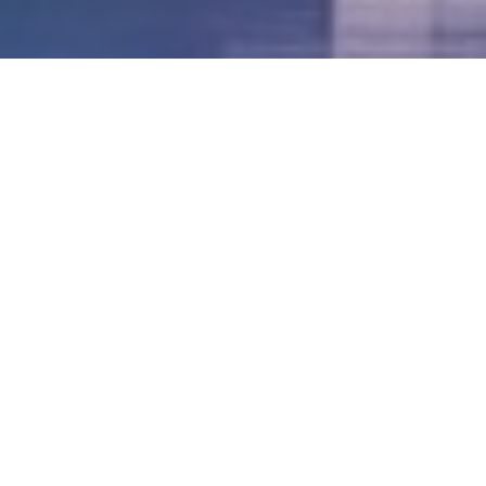
LVII - Formato Virtual, Agosto 2021
[Best_Wordpress_Gallery id=»20″ gal_title=»57º
Conferencia Anual FIA – Agosto 2021″]
LVI - Formato Virtual, Octubre 2020
LV - San José, Costa Rica, 2019
LIV - Santo Domingo, República
Dominica. 2018
LIII - Ciudad de Panamá, Panamá. 2017