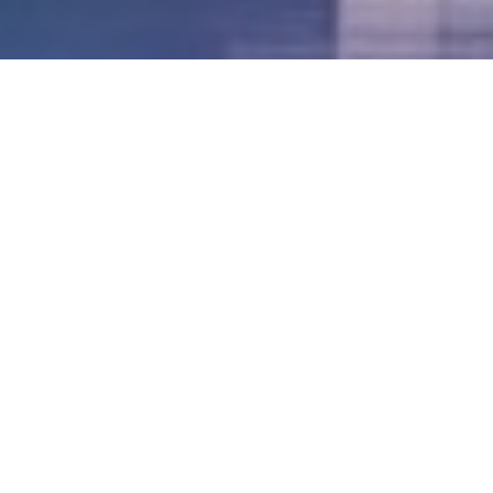
LVII - Formato Virtual, Agosto 2021
[Best_Wordpress_Gallery id=»20″ gal_title=»57º
Conferencia Anual FIA – Agosto 2021″]
LVI - Formato Virtual, Octubre 2020
LV - San José, Costa Rica, 2019
LIV - Santo Domingo, República
Dominica. 2018
LIII - Ciudad de Panamá, Panamá. 2017