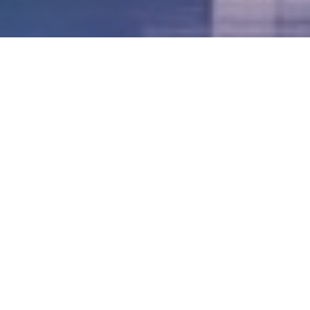
LVII - Formato Virtual, Agosto 2021
[Best_Wordpress_Gallery id=»20″ gal_title=»57º
Conferencia Anual FIA – Agosto 2021″]
LVI - Formato Virtual, Octubre 2020
LV - San José, Costa Rica, 2019
LIV - Santo Domingo, República
Dominica. 2018
LIII - Ciudad de Panamá, Panamá. 2017