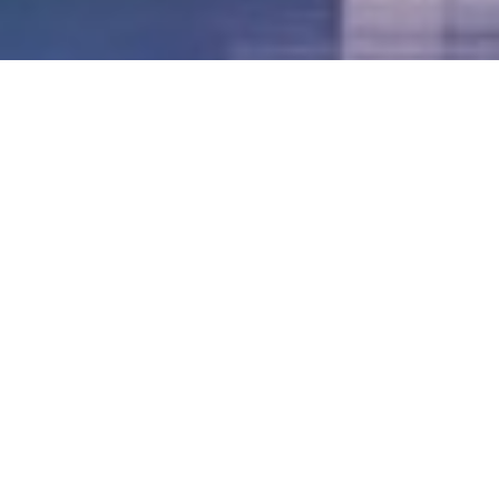
LVII - Formato Virtual, Agosto 2021
[Best_Wordpress_Gallery id=»20″ gal_title=»57º
Conferencia Anual FIA – Agosto 2021″]
LVI - Formato Virtual, Octubre 2020
LV - San José, Costa Rica, 2019
LIV - Santo Domingo, República
Dominica. 2018
LIII - Ciudad de Panamá, Panamá. 2017