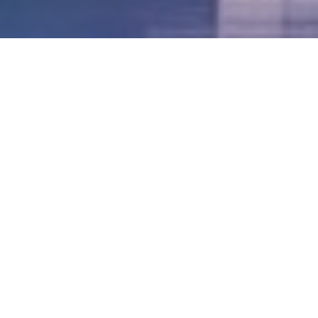
LVII - Formato Virtual, Agosto 2021
[Best_Wordpress_Gallery id=»20″ gal_title=»57º
Conferencia Anual FIA – Agosto 2021″]
LVI - Formato Virtual, Octubre 2020
LV - San José, Costa Rica, 2019
LIV - Santo Domingo, República
Dominica. 2018
LIII - Ciudad de Panamá, Panamá. 2017