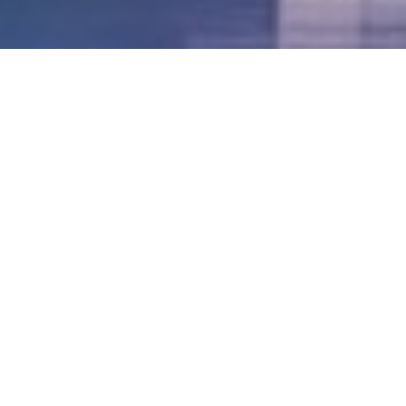
LVII - Formato Virtual, Agosto 2021
[Best_Wordpress_Gallery id=»20″ gal_title=»57º
Conferencia Anual FIA – Agosto 2021″]
LVI - Formato Virtual, Octubre 2020
LV - San José, Costa Rica, 2019
LIV - Santo Domingo, República
Dominica. 2018
LIII - Ciudad de Panamá, Panamá. 2017