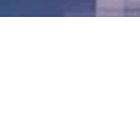
LVII - Formato Virtual, Agosto 2021
[Best_Wordpress_Gallery id=»20″ gal_title=»57º
Conferencia Anual FIA – Agosto 2021″]
LVI - Formato Virtual, Octubre 2020
LV - San José, Costa Rica, 2019
LIV - Santo Domingo, República
Dominica. 2018
LIII - Ciudad de Panamá, Panamá. 2017