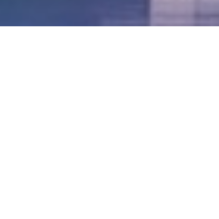
LVII - Formato Virtual, Agosto 2021
[Best_Wordpress_Gallery id=»20″ gal_title=»57º
Conferencia Anual FIA – Agosto 2021″]
LVI - Formato Virtual, Octubre 2020
LV - San José, Costa Rica, 2019
LIV - Santo Domingo, República
Dominica. 2018
LIII - Ciudad de Panamá, Panamá. 2017