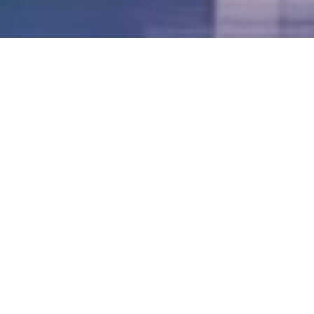
LVII - Formato Virtual, Agosto 2021
[Best_Wordpress_Gallery id=»20″ gal_title=»57º
Conferencia Anual FIA – Agosto 2021″]
LVI - Formato Virtual, Octubre 2020
LV - San José, Costa Rica, 2019
LIV - Santo Domingo, República
Dominica. 2018
LIII - Ciudad de Panamá, Panamá. 2017