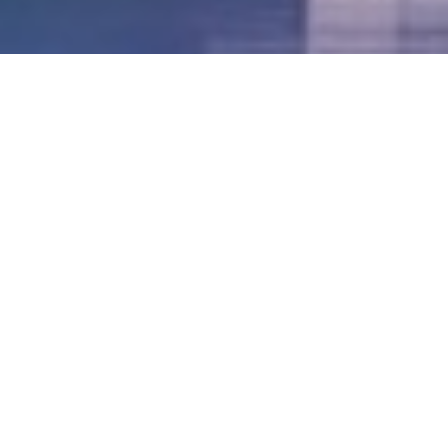
LVII - Formato Virtual, Agosto 2021
[Best_Wordpress_Gallery id=»20″ gal_title=»57º
Conferencia Anual FIA – Agosto 2021″]
LVI - Formato Virtual, Octubre 2020
LV - San José, Costa Rica, 2019
LIV - Santo Domingo, República
Dominica. 2018
LIII - Ciudad de Panamá, Panamá. 2017