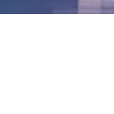
LVII - Formato Virtual, Agosto 2021
[Best_Wordpress_Gallery id=»20″ gal_title=»57º
Conferencia Anual FIA – Agosto 2021″]
LVI - Formato Virtual, Octubre 2020
LV - San José, Costa Rica, 2019
LIV - Santo Domingo, República
Dominica. 2018
LIII - Ciudad de Panamá, Panamá. 2017