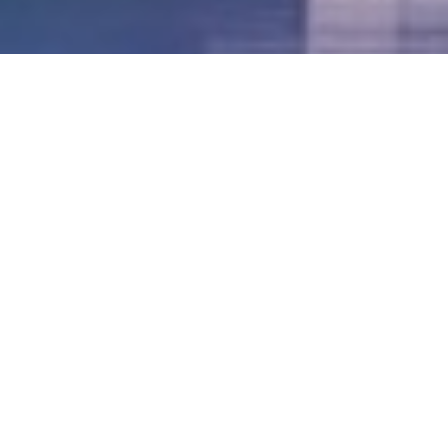
LVII - Formato Virtual, Agosto 2021
[Best_Wordpress_Gallery id=»20″ gal_title=»57º
Conferencia Anual FIA – Agosto 2021″]
LVI - Formato Virtual, Octubre 2020
LV - San José, Costa Rica, 2019
LIV - Santo Domingo, República
Dominica. 2018
LIII - Ciudad de Panamá, Panamá. 2017