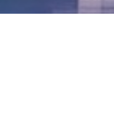
LVII - Formato Virtual, Agosto 2021
[Best_Wordpress_Gallery id=»20″ gal_title=»57º
Conferencia Anual FIA – Agosto 2021″]
LVI - Formato Virtual, Octubre 2020
LV - San José, Costa Rica, 2019
LIV - Santo Domingo, República
Dominica. 2018
LIII - Ciudad de Panamá, Panamá. 2017