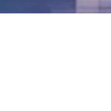
LVII - Formato Virtual, Agosto 2021
[Best_Wordpress_Gallery id=»20″ gal_title=»57º
Conferencia Anual FIA – Agosto 2021″]
LVI - Formato Virtual, Octubre 2020
LV - San José, Costa Rica, 2019
LIV - Santo Domingo, República
Dominica. 2018
LIII - Ciudad de Panamá, Panamá. 2017