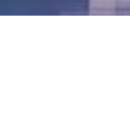
LVII - Formato Virtual, Agosto 2021
[Best_Wordpress_Gallery id=»20″ gal_title=»57º
Conferencia Anual FIA – Agosto 2021″]
LVI - Formato Virtual, Octubre 2020
LV - San José, Costa Rica, 2019
LIV - Santo Domingo, República
Dominica. 2018
LIII - Ciudad de Panamá, Panamá. 2017