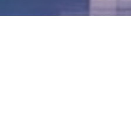
LVII - Formato Virtual, Agosto 2021
[Best_Wordpress_Gallery id=»20″ gal_title=»57º
Conferencia Anual FIA – Agosto 2021″]
LVI - Formato Virtual, Octubre 2020
LV - San José, Costa Rica, 2019
LIV - Santo Domingo, República
Dominica. 2018
LIII - Ciudad de Panamá, Panamá. 2017