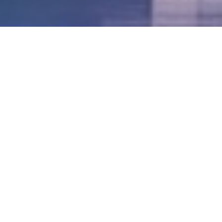
LVII - Formato Virtual, Agosto 2021
[Best_Wordpress_Gallery id=»20″ gal_title=»57º
Conferencia Anual FIA – Agosto 2021″]
LVI - Formato Virtual, Octubre 2020
LV - San José, Costa Rica, 2019
LIV - Santo Domingo, República
Dominica. 2018
LIII - Ciudad de Panamá, Panamá. 2017