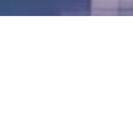
LVII - Formato Virtual, Agosto 2021
[Best_Wordpress_Gallery id=»20″ gal_title=»57º
Conferencia Anual FIA – Agosto 2021″]
LVI - Formato Virtual, Octubre 2020
LV - San José, Costa Rica, 2019
LIV - Santo Domingo, República
Dominica. 2018
LIII - Ciudad de Panamá, Panamá. 2017