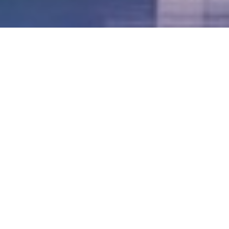
LVII - Formato Virtual, Agosto 2021
[Best_Wordpress_Gallery id=»20″ gal_title=»57º
Conferencia Anual FIA – Agosto 2021″]
LVI - Formato Virtual, Octubre 2020
LV - San José, Costa Rica, 2019
LIV - Santo Domingo, República
Dominica. 2018
LIII - Ciudad de Panamá, Panamá. 2017