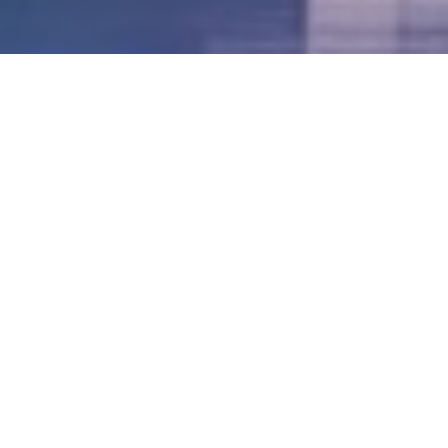
LVII - Formato Virtual, Agosto 2021
[Best_Wordpress_Gallery id=»20″ gal_title=»57º
Conferencia Anual FIA – Agosto 2021″]
LVI - Formato Virtual, Octubre 2020
LV - San José, Costa Rica, 2019
LIV - Santo Domingo, República
Dominica. 2018
LIII - Ciudad de Panamá, Panamá. 2017