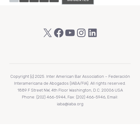
de
entradas
X
Facebook
YouTube
Instagram
LinkedIn
Copyright (c) 2025. Inter American Bar Association – Federación
Interamericana de Abogados (IABA/FIA). All rights reserved.
1889 F Street NW, 4th Floor Washington, D.C. 20006 USA
Phone: (202) 466-5944, Fax: (202) 466-5946, Email:
iaba@iaba.org