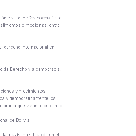
n civil, el de
“exterminio”
que
 alimentos o medicinas, entre
el derecho internacional en
o de Derecho y a democracia,
zaciones y movimientos
fica y democráticamente los
conómica que viene padeciendo.
nal de Bolivia.
la gravísima situación en el