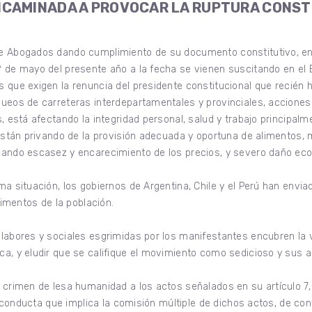
NCAMINADA A PROVOCAR LA RUPTURA CONS
e Abogados dando cumplimiento de su documento constitutivo, en
 de mayo del presente año a la fecha se vienen suscitando en el Es
 que exigen la renuncia del presidente constitucional que recién
queos de carreteras interdepartamentales y provinciales, acciones
, está afectando la integridad personal, salud y trabajo principalm
 están privando de la provisión adecuada y oportuna de alimentos
cando escasez y encarecimiento de los precios, y severo daño eco
ma situación, los gobiernos de Argentina, Chile y el Perú han envia
limentos de la población.
labores y sociales esgrimidas por los manifestantes encubren la 
a, y eludir que se califique el movimiento como sedicioso y sus a
 crimen de lesa humanidad a los actos señalados en su artículo 7,
e conducta que implica la comisión múltiple de dichos actos, de con