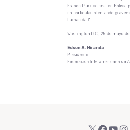
Estado Plurinacional de Bolivia
en particular, atentando graveme
humanidad”.
Washington D.C., 25 de mayo d
Edson A. Miranda
Presidente
Federación Interamericana de 
X
Faceb
You
In