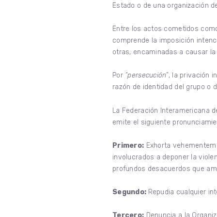
Estado o de una organización d
Entre los actos cometidos como 
comprende la imposición intenci
otras, encaminadas a causar la 
Por
“persecución”
, la privación
razón de identidad del grupo o d
La Federación Interamericana 
emite el siguiente pronunciamie
Primero:
Exhorta vehementement
involucrados a deponer la viole
profundos desacuerdos que amen
Segundo:
Repudia cualquier int
Tercero:
Denuncia a la Organiz