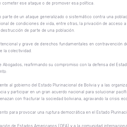
e cometer ese ataque o de promover esa política.
parte de un ataque generalizado o sistemático contra una població
onal de condiciones de vida, entre otras, la privación de acceso a
destrucción de parte de una población.
 intencional y grave de derechos fundamentales en contravención d
e la colectividad.
de Abogados, reafirmando su compromiso con la defensa del Estad
nto:
e al gobierno del Estado Plurinacional de Bolivia y a las organi
ncia y participar en un gran acuerdo nacional para solucionar pací
azan con fracturar la sociedad boliviana, agravando la crisis e
ento para provocar una ruptura democrática en el Estado Plurinacio
ación de Estados Americanos (OEA) y a la comunidad internacional 