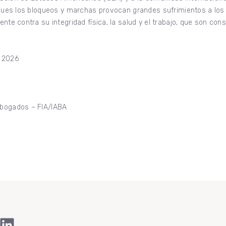
 pues los bloqueos y marchas provocan grandes sufrimientos a los 
nte contra su integridad física, la salud y el trabajo, que son co
e 2026
Abogados – FIA/IABA
ook
Tube
stagram
LinkedIn