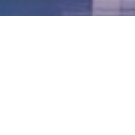
LVII - Formato Virtual, Agosto 2021
[Best_Wordpress_Gallery id=»20″ gal_title=»57º
Conferencia Anual FIA – Agosto 2021″]
LVI - Formato Virtual, Octubre 2020
LV - San José, Costa Rica, 2019
LIV - Santo Domingo, República
Dominica. 2018
LIII - Ciudad de Panamá, Panamá. 2017