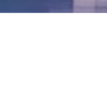
LVII - Formato Virtual, Agosto 2021
[Best_Wordpress_Gallery id=»20″ gal_title=»57º
Conferencia Anual FIA – Agosto 2021″]
LVI - Formato Virtual, Octubre 2020
LV - San José, Costa Rica, 2019
LIV - Santo Domingo, República
Dominica. 2018
LIII - Ciudad de Panamá, Panamá. 2017