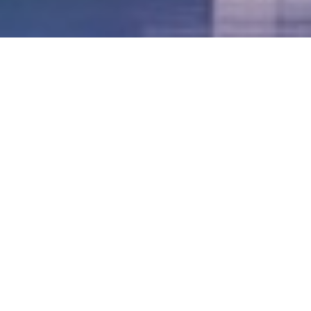
LVII - Formato Virtual, Agosto 2021
[Best_Wordpress_Gallery id=»20″ gal_title=»57º
Conferencia Anual FIA – Agosto 2021″]
LVI - Formato Virtual, Octubre 2020
LV - San José, Costa Rica, 2019
LIV - Santo Domingo, República
Dominica. 2018
LIII - Ciudad de Panamá, Panamá. 2017